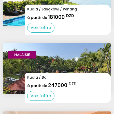
Kuala / Langkawi / Penang
DZD
181000
à partir de
Voir l'offre
MALAISIE 
Kuala / Bali
DZD
247000
à partir de
Voir l'offre