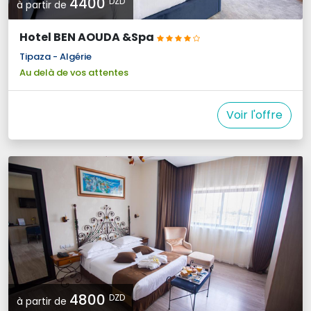
4400 
DZD
à partir de
Hotel BEN AOUDA &Spa
Tipaza - Algérie
Au delà de vos attentes
Voir l'offre
4800 
DZD
à partir de