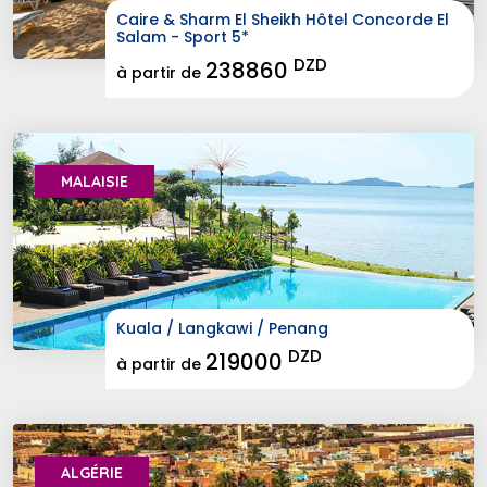
Caire & Sharm El Sheikh Hôtel Concorde El 
Salam - Sport 5*
DZD
238860
à partir de
MALAISIE 
Kuala / Langkawi / Penang
DZD
219000
à partir de
ALGÉRIE 